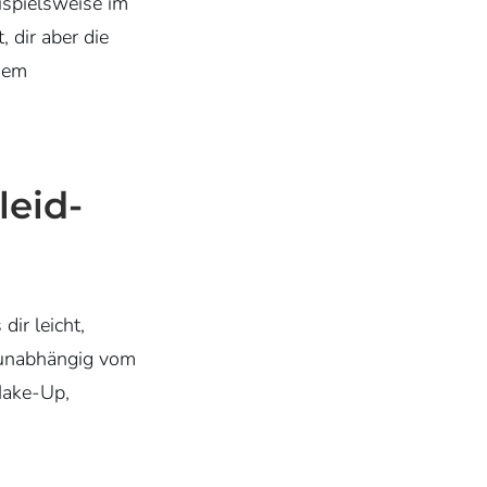
ispielsweise im
 dir aber die
 dem
leid-
dir leicht,
r unabhängig vom
 Make-Up,