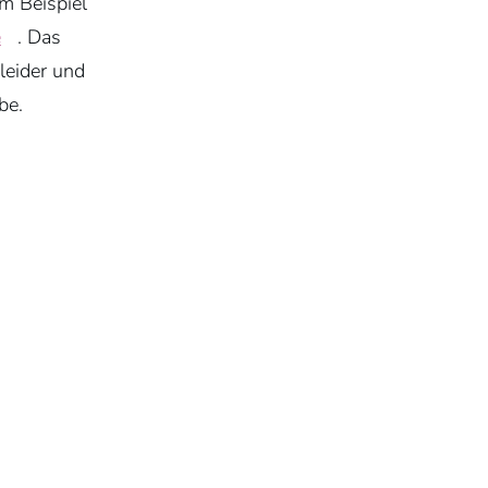
am Beispiel
e
. Das
leider und
be.