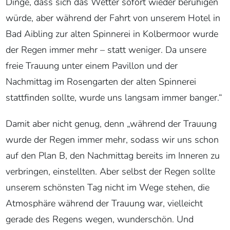
verbringen, einstellten. Aber selbst der Regen sollte
unserem schönsten Tag nicht im Wege stehen, die
Atmosphäre während der Trauung war, vielleicht
gerade des Regens wegen, wunderschön. Und
pünktlich zum Ringtausch und dem anschließenden
Auszug kam die Sonne wieder hervor. Das Wetter am
Nachmittag war dann wunderschön, sogar richtig
warm. Im Nachhinein können wir darüber lachen, aber
zeitweise waren wir schon etwas besorgt, dass
eventuell einiges nicht so klappen würde wie wir es
uns wünschten.“
Geklappt hat ja dann doch alles – und ich schätze mal,
die Erwartungen der beiden und ihrer Gäste wurden