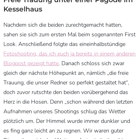
Herz in die Hosen. Denn „schon während den letzten
Aufnahmen unseres Shootings schlug das Wetter
plötzlich um. Der Himmel wurde immer dunkler und
es fing ganz leicht an zu regnen. Wir waren guter
Dinge, dass sich das Wetter sofort wieder beruhigen
würde, aber während der Fahrt von unserem Hotel in
Bad Aibling zur alten Spinnerei in Kolbermoor wurde
der Regen immer mehr – statt weniger. Da unsere
freie Trauung unter einem Pavillon und der
Nachmittag im Rosengarten der alten Spinnerei
stattfinden sollte, wurde uns langsam immer banger.“
Damit aber nicht genug, denn „während der Trauung
wurde der Regen immer mehr, sodass wir uns schon
auf den Plan B, den Nachmittag bereits im Inneren zu