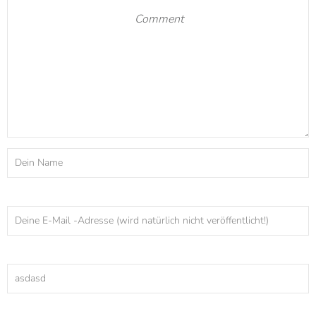
Stöbere weiter im Blog
30 Brautkleider unter 500
Brautkleider 2019 in großen
Euro
Größen