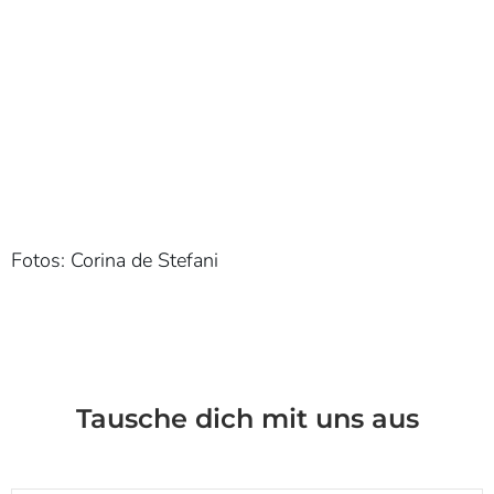
Meinen Namen, meine E-Mail-Adresse und meine Website in
diesem Browser für die nächste Kommentierung speichern.
Kommentar abschicken